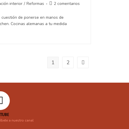
ción interior
/
Reformas
2 comentarios
es cuestión de ponerse en manos de
tchen. Cocinas alemanas a tu medida
1
2
TUBE
íbete a nuestro canal