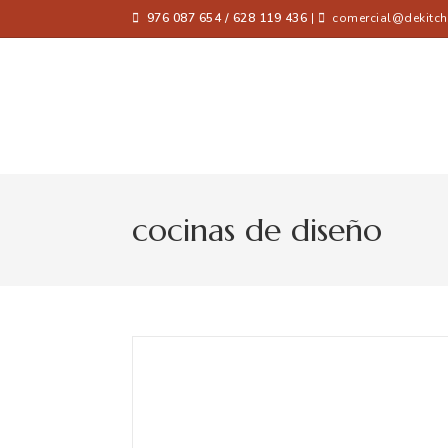
976 087 654 / 628 119 436
|
comercial@dekitch
cocinas de diseño