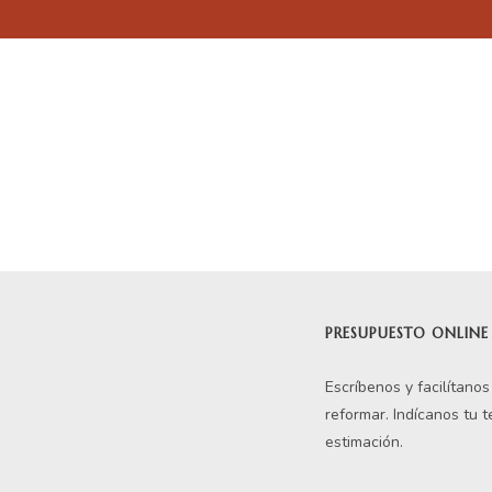
En línea
Respondemos tus consultas e inquietudes
.
Escríbenos si deseas contactar con nosotros y que te enviemos nue
PRESUPUESTO ONLINE
Escríbenos y facilítano
reformar. Indícanos tu 
estimación.