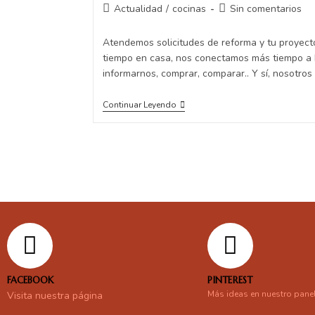
Actualidad
/
cocinas
Sin comentarios
Atendemos solicitudes de reforma y tu proyec
tiempo en casa, nos conectamos más tiempo a I
informarnos, comprar, comparar.. Y sí, nosotro
Continuar Leyendo
FACEBOOK
PINTEREST
Más ideas en nuestro pane
Visita nuestra página