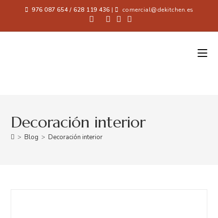
976 087 654 / 628 119 436
|
comercial@dekitchen.es
Decoración interior
>
Blog
>
Decoración interior