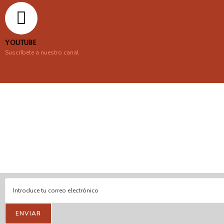
YOUTUBE
Suscríbete a nuestro canal
En línea
Respondemos tus consultas e inquietudes
.
Escríbenos si deseas contactar con nosotros y que te enviemos
nuestras novedades.
ENVIAR