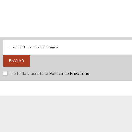
En línea
Respondemos tus consultas e inquietudes
.
Escríbenos si deseas contactar con nosotros y que te enviemos
nuestras novedades.
ENVIAR
He leído y acepto la
Política de Privacidad