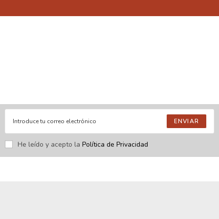
En línea
Respondemos tus consultas e inquietudes
.
Escríbenos si deseas contactar con nosotros y que te enviemos
nuestras novedades.
ENVIAR
He leído y acepto la
Política de Privacidad