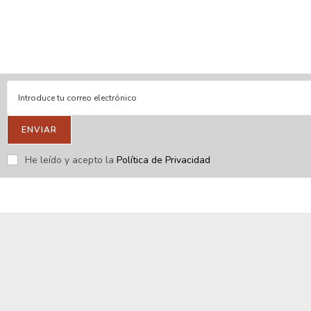
En línea
Respondemos tus consultas e inquietudes
.
Escríbenos si deseas contactar con nosotros y que te enviemos
nuestras novedades.
ENVIAR
He leído y acepto la
Política de Privacidad