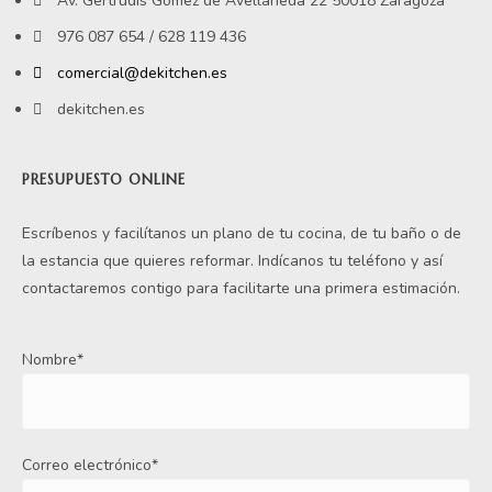
Av. Gertrudis Gómez de Avellaneda 22 50018 Zaragoza
976 087 654 / 628 119 436
comercial@dekitchen.es
dekitchen.es
PRESUPUESTO ONLINE
Escríbenos y facilítanos un plano de tu cocina, de tu baño o de
la estancia que quieres reformar. Indícanos tu teléfono y así
contactaremos contigo para facilitarte una primera estimación.
Nombre*
Correo electrónico*