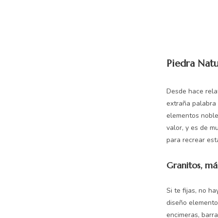
Piedra Natu
Desde hace relat
extraña palabra 
elementos noble
valor, y es de m
para recrear est
Granitos, má
Si te fijas, no 
diseño elementos
encimeras, barra