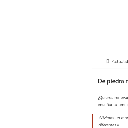
Actuali
De piedra n
¿Quieres renovar
enseñar la tend
«Vivimos un mome
diferentes.»