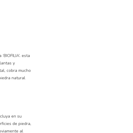
‘BIOFILIA’. esta
lantas y
tal, cobra mucho
piedra natural
ncluya en su
ficies de piedra,
obviamente al