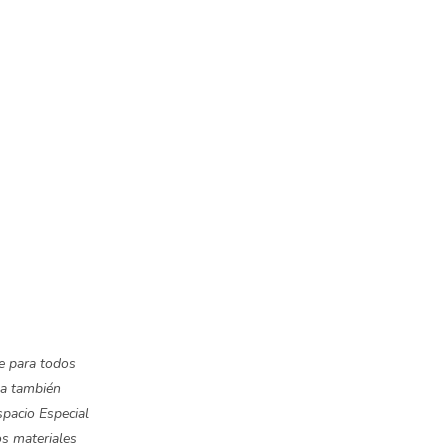
te para todos
ba también
spacio Especial
os materiales