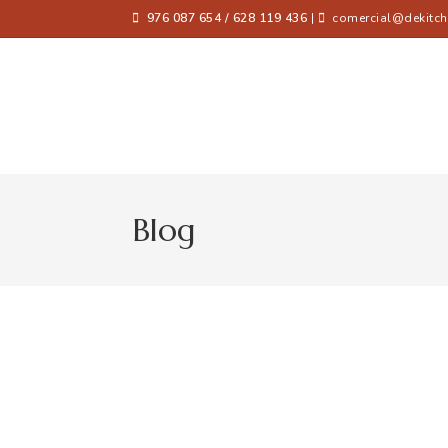
976 087 654 / 628 119 436
|
comercial@dekitch
Blog