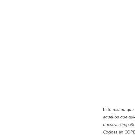
E
sto mismo que a
aquellos que qui
nuestra compañ
Cocinas en
COPE