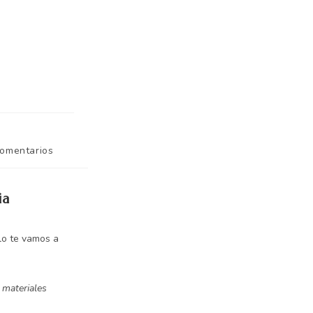
comentarios
ia
lo te vamos a
 materiales