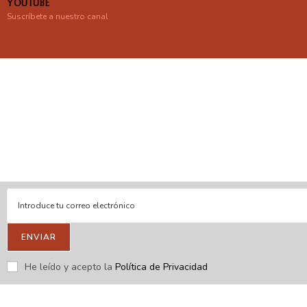
YOUTUBE
Suscríbete a nuestro canal
En línea
Respondemos tus consultas e inquietudes
.
Escríbenos si deseas contactar con nosotros y que te enviemos
nuestras novedades.
ENVIAR
He leído y acepto la
Política de Privacidad