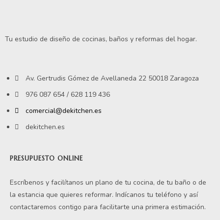
Tu estudio de diseño de cocinas, baños y reformas del hogar.
Av. Gertrudis Gómez de Avellaneda 22 50018 Zaragoza
976 087 654 / 628 119 436
comercial@dekitchen.es
dekitchen.es
PRESUPUESTO ONLINE
Escríbenos y facilítanos un plano de tu cocina, de tu baño o de
la estancia que quieres reformar. Indícanos tu teléfono y así
contactaremos contigo para facilitarte una primera estimación.