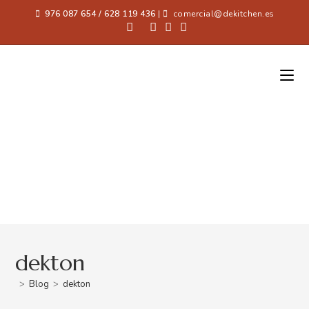
976 087 654 / 628 119 436
|
comercial@dekitchen.es
dekton
>
Blog
>
dekton