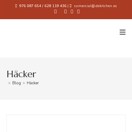
976 087 654 / 628 119 436
|
comercial@dekitchen.es
Häcker
>
Blog
>
Häcker