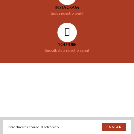
INSTAGRAM
Sigue nuestro perfil
YOUTUBE
Suscríbete a nuestro canal
En línea
Respondemos tus consultas e inquietudes
.
Escríbenos si deseas contactar con nosotros y que te enviemos
nuestras novedades.
ENVIAR