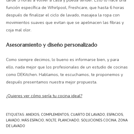
tarde 5 horas a volver a casa y pueda tender. Esto lo hace una
función específica de Whirlpool, Freshcare, que hasta 6 horas
después de finalizar el ciclo de lavado, masajea la ropa con
movimientos suaves que evitan que se apelmacen las fibras y
coja mal olor.
Asesoramiento y diseño personalizado
Como siempre decimos, lo bueno es informarse bien, y para
ello, nada mejor que los profesionales de un estudio de cocinas
como DEKitchen. Hablamos, te escuchamos, te proponemos y
después presentamos nuestra mejor propuesta.
¿Quieres ver cómo sería tu cocina ideal?
ETIQUETAS
:
ANEXOS
,
COMPLEMENTOS
,
CUARTO DE LAVADO
,
ESPACIOS
,
LAVADO
,
MÁS ESPACIO
,
NOLTE
,
PLANCHADO
,
SOLUCIONES COCINA
,
ZONA
DE LAVADO