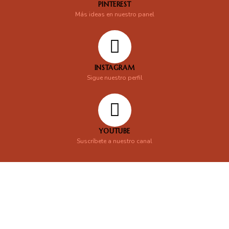
PINTEREST
Más ideas en nuestro panel
INSTAGRAM
Sigue nuestro perfil
YOUTUBE
Suscríbete a nuestro canal
En línea
Respondemos tus consultas e inquietudes
.
Escríbenos si deseas contactar con nosotros y que te enviemos