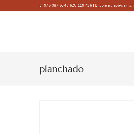
976 087 654 / 628 119 436
|
comercial@dekitch
planchado