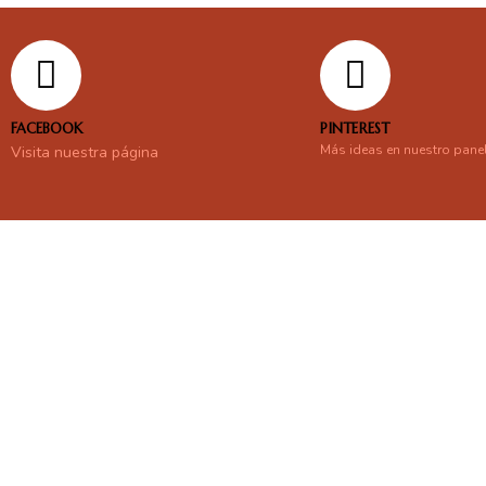
FACEBOOK
PINTEREST
Más ideas en nuestro pane
Visita nuestra página
En línea
Respondemos tus consultas e inquietudes
.
Escríbenos si deseas contactar con nosotros y que te enviemos nue