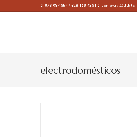
976 087 654 / 628 119 436
|
comercial@dekitch
electrodomésticos