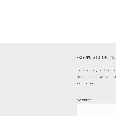
En línea
Respondemos tus consultas e inquietudes
.
Escríbenos si deseas contactar con nosotros y que te enviemos nue
PRESUPUESTO ONLINE
Escríbenos y facilítano
reformar. Indícanos tu 
estimación.
Nombre*