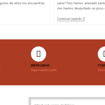
lgunos de ellos los encuentras
sano? Nos hemos animado tanto 
nos hemos despistado un poco
Continuar Leyendo
INSTAGRAM
YOU
l
Sigue nuestro perfil
Suscr