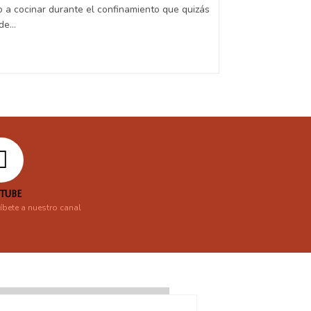
a cocinar durante el confinamiento que quizás
 de…
TUBE
íbete a nuestro canal