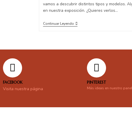
vamos a descubrir distintos tipos y modelos. A
en nuestra exposición. ¿Quieres verlos…
Continuar Leyendo
FACEBOOK
PINTEREST
Más ideas en nuestro pane
Visita nuestra página