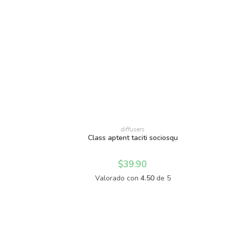
AÑADIR AL CARRITO
diffusers
Class aptent taciti sociosqu
$
39.90
Valorado con
4.50
de 5