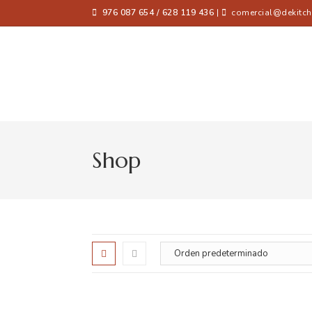
976 087 654 / 628 119 436
|
comercial@dekitch
Shop