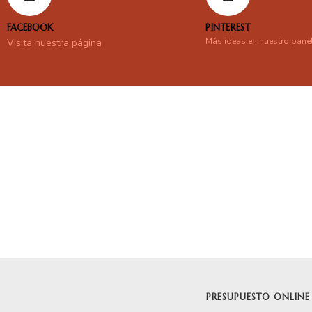
FACEBOOK
PINTEREST
Más ideas en nuestro pane
Visita nuestra página
En línea
Respondemos tus consultas e inquietudes
.
Escríbenos si deseas contactar con nosotros y que te enviemos nue
PRESUPUESTO ONLINE