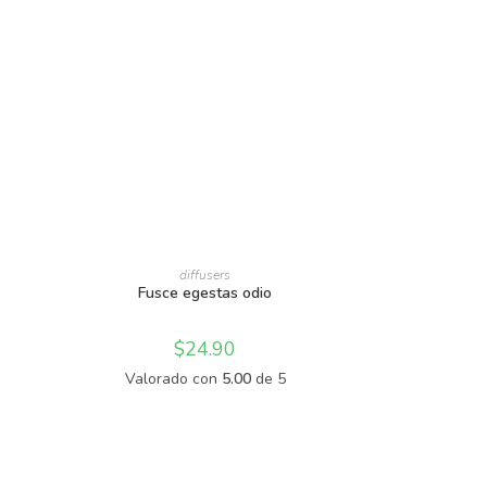
AÑADIR AL CARRITO
diffusers
Fusce egestas odio
$
24.90
Valorado con
5.00
de 5