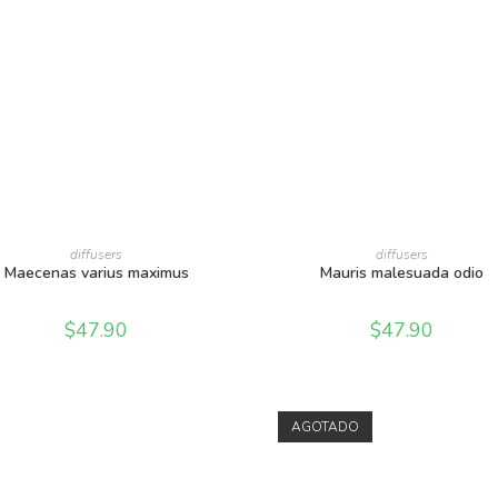
AÑADIR AL CARRITO
AÑADIR AL CARRITO
diffusers
diffusers
Maecenas varius maximus
Mauris malesuada odio
$
47.90
$
47.90
AGOTADO