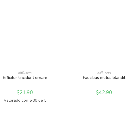
AÑADIR AL CARRITO
AÑADIR AL CARRITO
diffusers
diffusers
Efficitur tincidunt ornare
Faucibus metus blandit
$
21.90
$
42.90
Valorado con
5.00
de 5