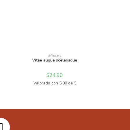
AÑADIR AL CARRITO
diffusers
Vitae augue scelerisque
$
24.90
Valorado con
5.00
de 5