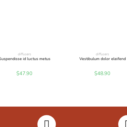
AÑADIR AL CARRITO
LEER MÁS
diffusers
diffusers
Suspendisse id luctus metus
Vestibulum dolor eleifend
$
47.90
$
48.90