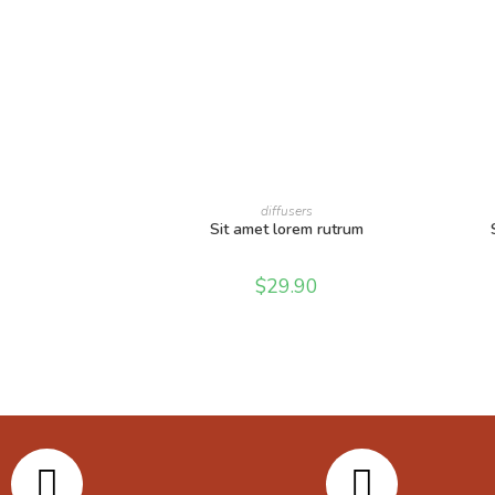
AÑADIR AL CARRITO
diffusers
Sit amet lorem rutrum
$
29.90