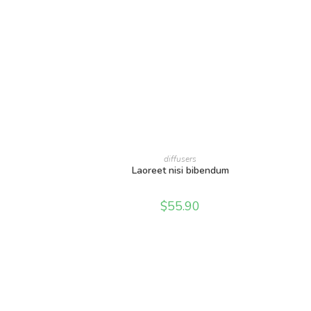
AÑADIR AL CARRITO
diffusers
Laoreet nisi bibendum
$
55.90