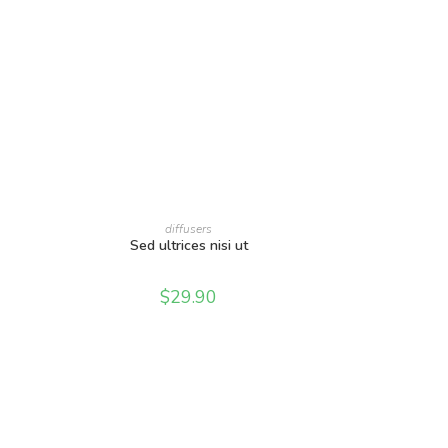
AÑADIR AL CARRITO
diffusers
Sed ultrices nisi ut
$
29.90