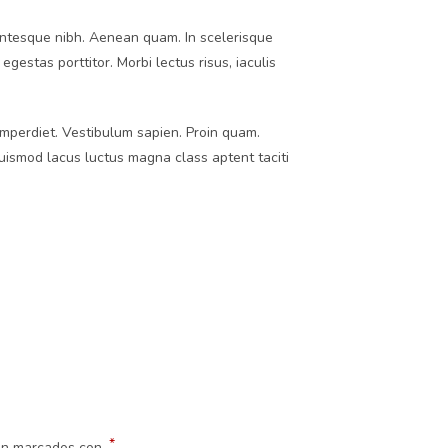
llentesque nibh. Aenean quam. In scelerisque
egestas porttitor. Morbi lectus risus, iaculis
 imperdiet. Vestibulum sapien. Proin quam.
euismod lacus luctus magna class aptent taciti
*
tán marcados con