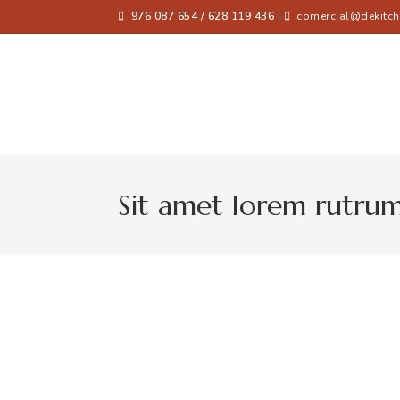
976 087 654 / 628 119 436
|
comercial@dekitch
Sit amet lorem rutru