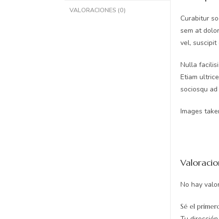
VALORACIONES (0)
Curabitur so
sem at dolor
vel, suscipit
Nulla facili
Etiam ultric
sociosqu ad 
Images taken
Valoracio
No hay valo
Sé el primer
Tu dirección