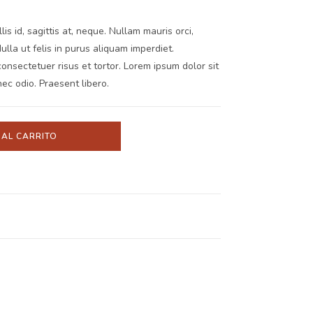
s id, sagittis at, neque. Nullam mauris orci,
 Nulla ut felis in purus aliquam imperdiet.
onsectetuer risus et tortor. Lorem ipsum dolor sit
nec odio. Praesent libero.
 AL CARRITO