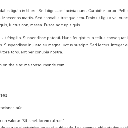
dales ligula in libero. Sed dignissim lacinia nunc. Curabitur tortor. Pe
. Maecenas mattis. Sed convallis tristique sem. Proin ut ligula vel nunc 
 quis, luctus non, massa. Fusce ac turpis quis.
si. Ut fringilla. Suspendisse potenti. Nunc feugiat mi a tellus consequat
es. Suspendisse in justo eu magna luctus suscipit. Sed lectus. Integer 
litora torquent per conubia nostra.
 on the site:
maisonsdumonde.com
nes
raciones aún.
o en valorar “Sit amet lorem rutrum”
 de correo electrónico no será publicada.
Los campos obligatorios es