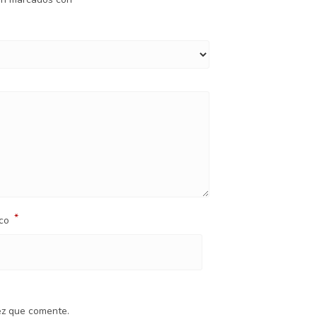
*
ico
ez que comente.