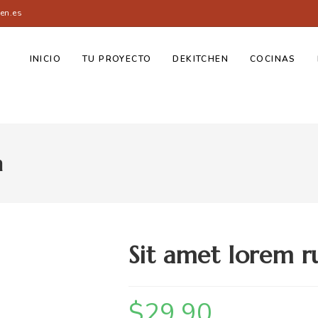
en.es
INICIO
TU PROYECTO
DEKITCHEN
COCINAS
m
Sit amet lorem 
$
29.90