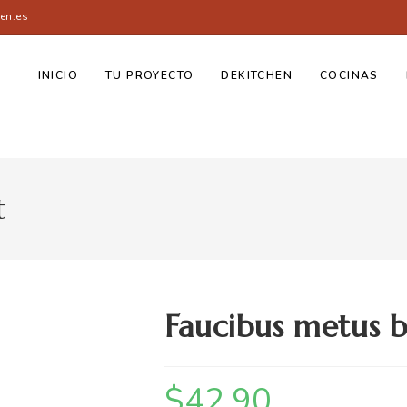
en.es
INICIO
TU PROYECTO
DEKITCHEN
COCINAS
t
Faucibus metus b
$
42.90