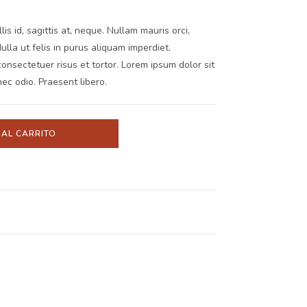
s id, sagittis at, neque. Nullam mauris orci,
 Nulla ut felis in purus aliquam imperdiet.
onsectetuer risus et tortor. Lorem ipsum dolor sit
nec odio. Praesent libero.
 AL CARRITO