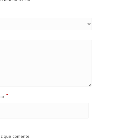
*
ico
ez que comente.