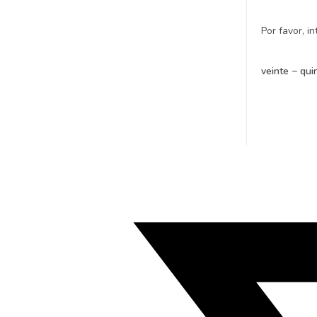
Por favor, i
veinte − qu