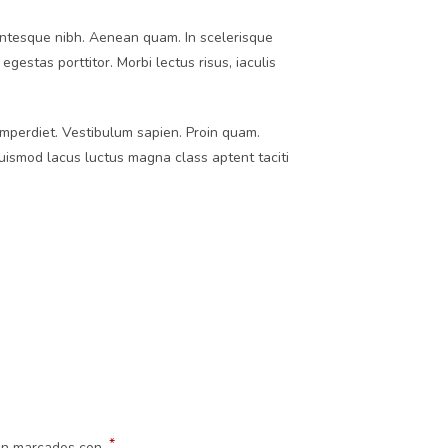
llentesque nibh. Aenean quam. In scelerisque
egestas porttitor. Morbi lectus risus, iaculis
 imperdiet. Vestibulum sapien. Proin quam.
euismod lacus luctus magna class aptent taciti
*
tán marcados con