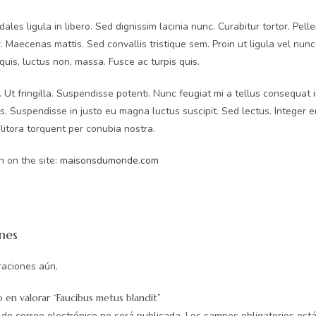
dales ligula in libero. Sed dignissim lacinia nunc. Curabitur tortor. Pe
. Maecenas mattis. Sed convallis tristique sem. Proin ut ligula vel nunc 
 quis, luctus non, massa. Fusce ac turpis quis.
si. Ut fringilla. Suspendisse potenti. Nunc feugiat mi a tellus consequat
es. Suspendisse in justo eu magna luctus suscipit. Sed lectus. Integer 
litora torquent per conubia nostra.
 on the site:
maisonsdumonde.com
nes
raciones aún.
o en valorar “Faucibus metus blandit”
 de correo electrónico no será publicada.
Los campos obligatorios es