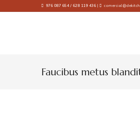
976 087 654 / 628 119 436
|
comercial@dekitch
Faucibus metus blandi