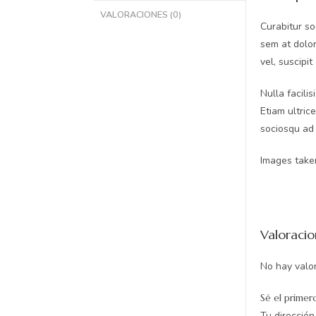
VALORACIONES (0)
Curabitur so
sem at dolor
vel, suscipit
Nulla facili
Etiam ultric
sociosqu ad 
Images taken
Valoracio
No hay valo
Sé el primer
Tu dirección