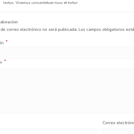
lectus. Vivamus consectetuer risus et tortor
aloración
 de correo electrónico no será publicada.
Los campos obligatorios es
*
ión
*
ón
Correo electrón