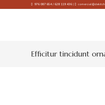
976 087 654 / 628 119 436
|
comercial@dekitch
Efficitur tincidunt orn