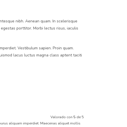
llentesque nibh. Aenean quam. In scelerisque
egestas porttitor. Morbi lectus risus, iaculis
 imperdiet. Vestibulum sapien. Proin quam.
euismod lacus luctus magna class aptent taciti
Valorado con
5
de 5
s in purus aliquam imperdiet. Maecenas aliquet mollis