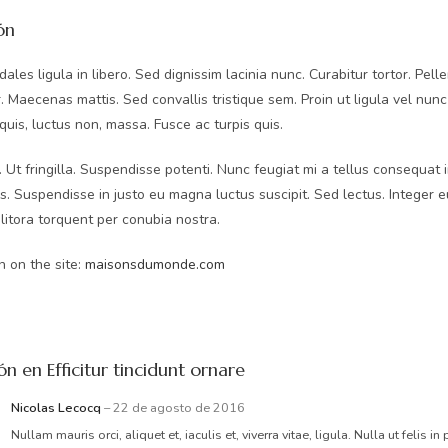
ón
dales ligula in libero. Sed dignissim lacinia nunc. Curabitur tortor. Pe
. Maecenas mattis. Sed convallis tristique sem. Proin ut ligula vel nunc 
 quis, luctus non, massa. Fusce ac turpis quis.
si. Ut fringilla. Suspendisse potenti. Nunc feugiat mi a tellus consequat
es. Suspendisse in justo eu magna luctus suscipit. Sed lectus. Integer 
litora torquent per conubia nostra.
 on the site:
maisonsdumonde.com
ión en
Efficitur tincidunt ornare
Nicolas Lecocq
–
22 de agosto de 2016
Nullam mauris orci, aliquet et, iaculis et, viverra vitae, ligula. Nulla ut feli