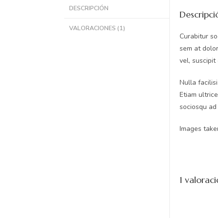
DESCRIPCIÓN
Descripci
VALORACIONES (1)
Curabitur so
sem at dolor
vel, suscipit
Nulla facili
Etiam ultric
sociosqu ad 
Images taken
1 valorac