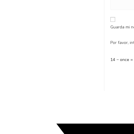
Guarda mi n
Por favor, i
14 − once =