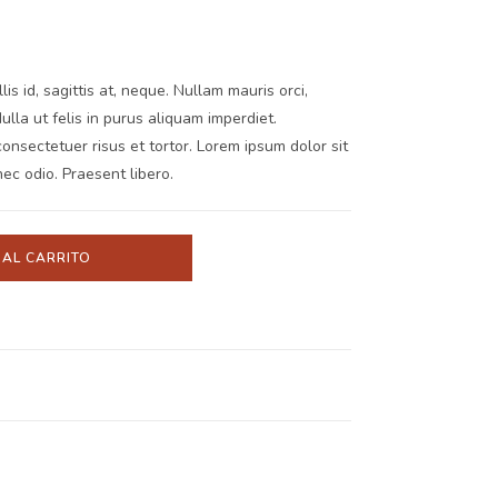
s id, sagittis at, neque. Nullam mauris orci,
 Nulla ut felis in purus aliquam imperdiet.
onsectetuer risus et tortor. Lorem ipsum dolor sit
nec odio. Praesent libero.
 AL CARRITO