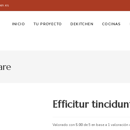
en.es
INICIO
TU PROYECTO
DEKITCHEN
COCINAS
are
Efficitur tincidu
Valorado con
5.00
de 5 en base a
1
valoración d