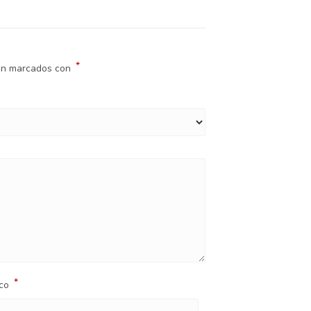
*
tán marcados con
*
ico