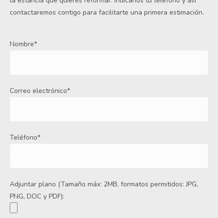
la estancia que quieres reformar. Indícanos tu teléfono y así
contactaremos contigo para facilitarte una primera estimación.
Nombre*
Correo electrónico*
Teléfono*
Adjuntar plano (Tamaño máx: 2MB, formatos permitidos: JPG,
PNG, DOC y PDF):