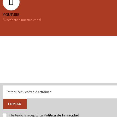
YOUTUBE
Suscríbete a nuestro canal
En línea
Respondemos tus consultas e inquietudes
.
Escríbenos si deseas contactar con nosotros y que te enviemos
nuestras novedades.
ENVIAR
He leído y acepto la
Política de Privacidad