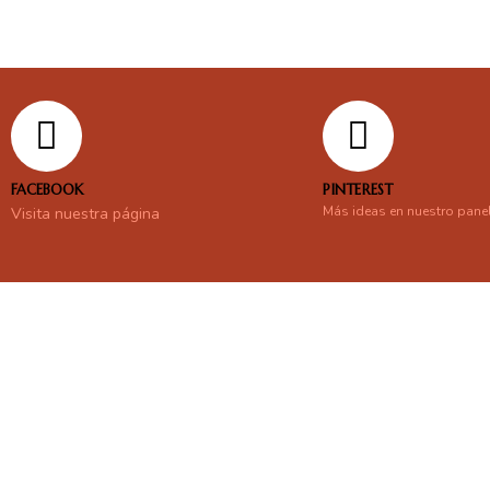
FACEBOOK
PINTEREST
Más ideas en nuestro pane
Visita nuestra página
En línea
Respondemos tus consultas e inquietudes
.
Escríbenos si deseas contactar con nosotros y que te enviemos nue