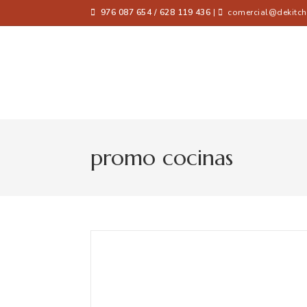
976 087 654 / 628 119 436
|
comercial@dekitch
promo cocinas