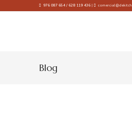
976 087 654 / 628 119 436
|
comercial@dekitch
Blog