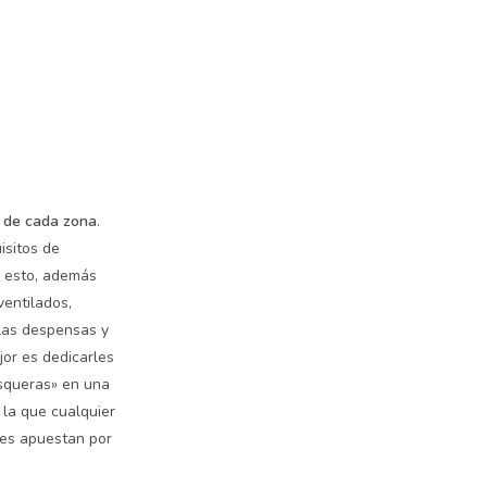
 de cada zona
.
isitos de
n esto, además
ventilados,
Las despensas y
jor es dedicarles
esqueras» en una
la que cualquier
les apuestan por