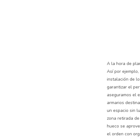
A la hora de pl
Así por ejemplo,
instalación de l
garantizar el pe
aseguramos el e
armarios destina
un espacio sin l
zona retirada d
hueco se aprove
el orden con org