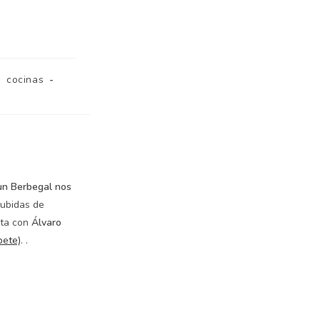
cocinas
un Berbegal nos
subidas de
eta con
Álvaro
bete)
. .