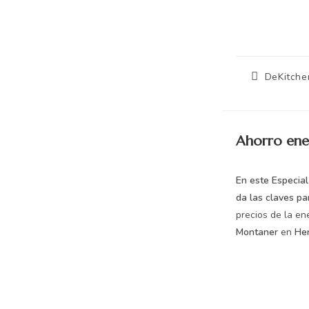
DeKitche
Ahorro ener
En este Especia
da las claves pa
precios de la en
Montaner
en
He