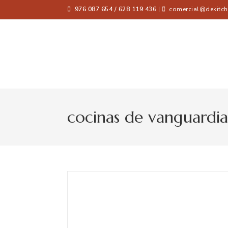
976 087 654 / 628 119 436
|
comercial@dekitch
cocinas de vanguardia