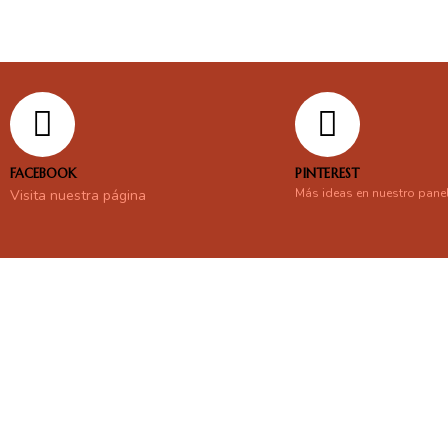
FACEBOOK
PINTEREST
Más ideas en nuestro pane
Visita nuestra página
En línea
Respondemos tus consultas e inquietudes
.
Escríbenos si deseas contactar con nosotros y que te enviemos nue