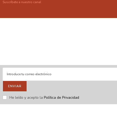
Suscríbete a nuestro canal
En línea
Respondemos tus consultas e inquietudes
.
Escríbenos si deseas contactar con nosotros y que te enviemos
nuestras novedades.
ENVIAR
He leído y acepto la
Política de Privacidad