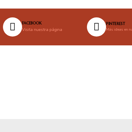
FACEBOOK
PINTEREST
Visita nuestra página
Más ideas en n
En línea
Respondemos tus consultas e inquietudes
.
Escríbenos si deseas contactar con nosotros y que te enviemos nue