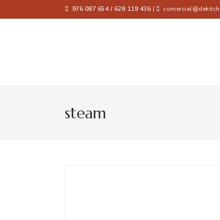
976 087 654 / 628 119 436
|
comercial@dekitch
steam