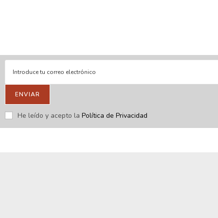
En línea
Respondemos tus consultas e inquietudes
.
Escríbenos si deseas contactar con nosotros y que te enviemos
nuestras novedades.
ENVIAR
He leído y acepto la
Política de Privacidad