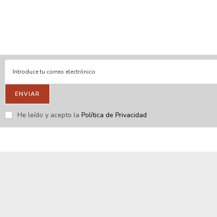
En línea
Respondemos tus consultas e inquietudes
.
Escríbenos si deseas contactar con nosotros y que te enviemos
nuestras novedades.
ENVIAR
He leído y acepto la
Política de Privacidad