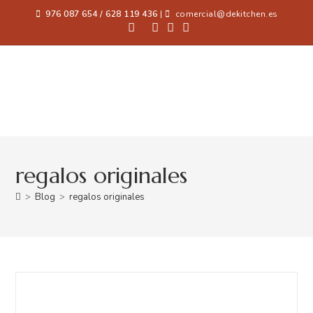
976 087 654 / 628 119 436
|
comercial@dekitchen.es
regalos originales
>
Blog
>
regalos originales