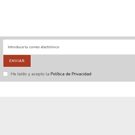
En línea
Respondemos tus consultas e inquietudes
.
Escríbenos si deseas contactar con nosotros y que te enviemos
nuestras novedades.
ENVIAR
He leído y acepto la
Política de Privacidad