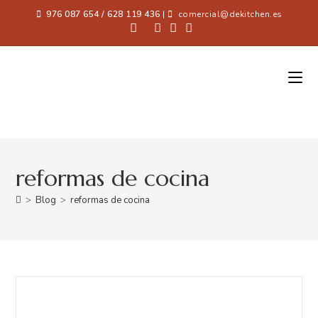
976 087 654 / 628 119 436
|
comercial@dekitchen.es
reformas de cocina
>
Blog
>
reformas de cocina