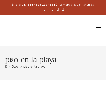
976 087 654 / 628 119 436
|
comercial@dekitchen.es
piso en la playa
>
Blog
>
piso en la playa