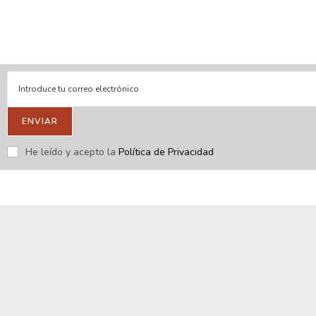
Respondemos tus consultas e inquietudes
.
Escríbenos si deseas contactar con nosotros y que te enviemos
nuestras novedades.
ENVIAR
He leído y acepto la
Política de Privacidad