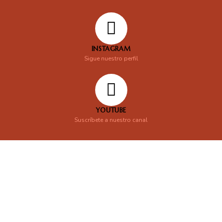
INSTAGRAM
Sigue nuestro perfil
YOUTUBE
Suscríbete a nuestro canal
En línea
Respondemos tus consultas e inquietudes
.
Escríbenos si deseas contactar con nosotros y que te enviemos
nuestras novedades.