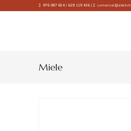
976 087 654 / 628 119 436
|
comercial@dekitch
Miele