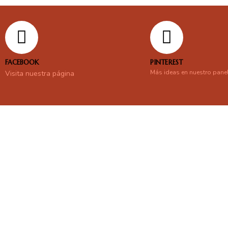
FACEBOOK
PINTEREST
Más ideas en nuestro pane
Visita nuestra página
En línea
Respondemos tus consultas e inquietudes
.
Escríbenos si deseas contactar con nosotros y que te enviemos nue