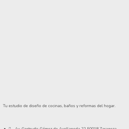
Tu estudio de diseño de cocinas, baños y reformas del hogar.
Av. Gertrudis Gómez de Avellaneda 22 50018 Zaragoza