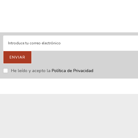
En línea
Respondemos tus consultas e inquietudes
.
Escríbenos si deseas contactar con nosotros y que te enviemos
nuestras novedades.
ENVIAR
He leído y acepto la
Política de Privacidad