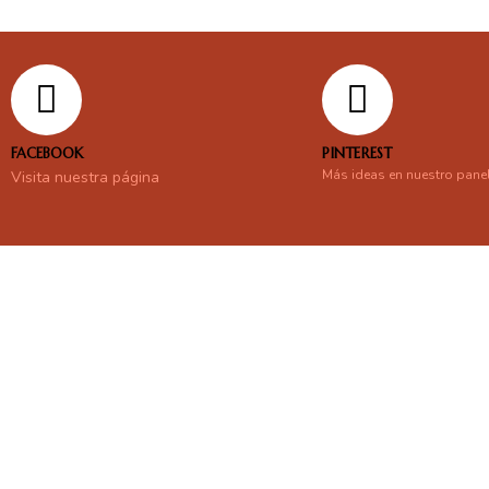
FACEBOOK
PINTEREST
Más ideas en nuestro pane
Visita nuestra página
En línea
Respondemos tus consultas e inquietudes
.
Escríbenos si deseas contactar con nosotros y que te enviemos nue