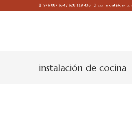
976 087 654 / 628 119 436
|
comercial@dekitch
instalación de cocina