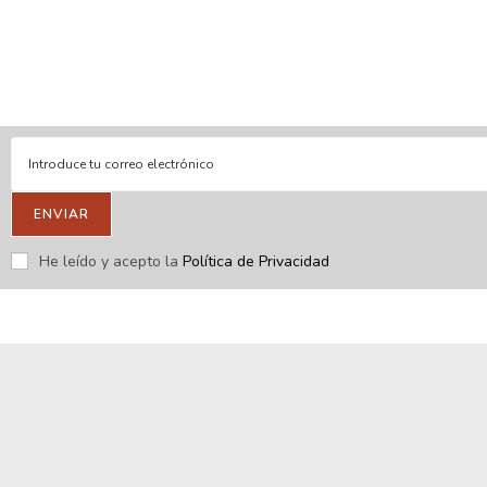
En línea
Respondemos tus consultas e inquietudes
.
Escríbenos si deseas contactar con nosotros y que te enviemos
nuestras novedades.
ENVIAR
He leído y acepto la
Política de Privacidad