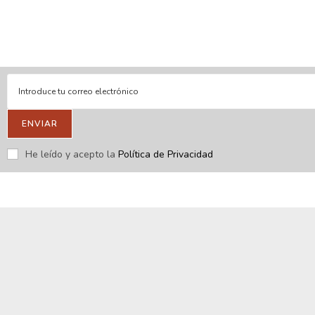
Respondemos tus consultas e inquietudes
.
Escríbenos si deseas contactar con nosotros y que te enviemos
nuestras novedades.
ENVIAR
He leído y acepto la
Política de Privacidad