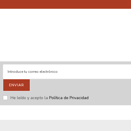
En línea
Respondemos tus consultas e inquietudes
.
Escríbenos si deseas contactar con nosotros y que te enviemos
nuestras novedades.
ENVIAR
He leído y acepto la
Política de Privacidad