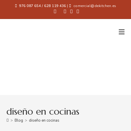
976 087 654 / 628 119 436
|
comercial@dekitchen.es
diseño en cocinas
>
Blog
>
diseño en cocinas