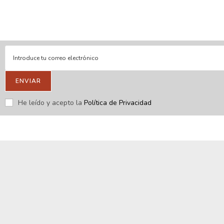
Respondemos tus consultas e inquietudes
.
Escríbenos si deseas contactar con nosotros y que te enviemos
nuestras novedades.
ENVIAR
He leído y acepto la
Política de Privacidad