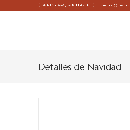
976 087 654 / 628 119 436
|
comercial@dekitch
Detalles de Navidad