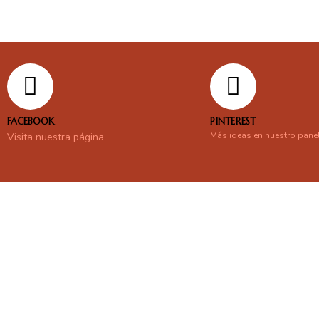
FACEBOOK
PINTEREST
Más ideas en nuestro pane
Visita nuestra página
En línea
Respondemos tus consultas e inquietudes
.
Escríbenos si deseas contactar con nosotros y que te enviemos nue