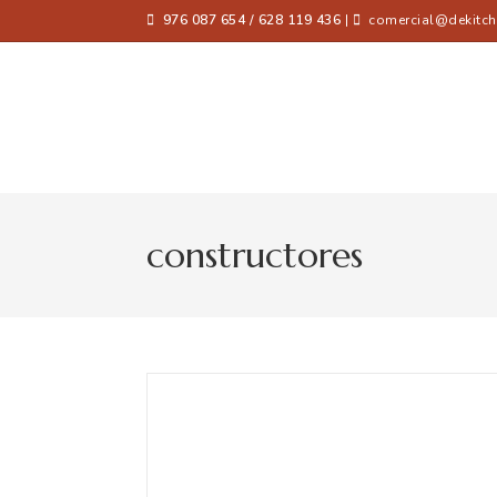
976 087 654 / 628 119 436
|
comercial@dekitch
constructores