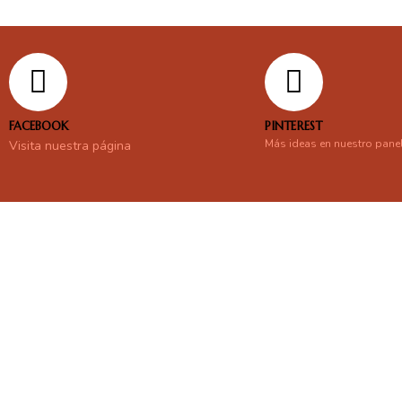
FACEBOOK
PINTEREST
Más ideas en nuestro pane
Visita nuestra página
En línea
Respondemos tus consultas e inquietudes
.
Escríbenos si deseas contactar con nosotros y que te enviemos nue