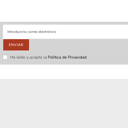
Respondemos tus consultas e inquietudes
.
Escríbenos si deseas contactar con nosotros y que te enviemos
nuestras novedades.
ENVIAR
He leído y acepto la
Política de Privacidad