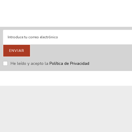
Respondemos tus consultas e inquietudes
.
Escríbenos si deseas contactar con nosotros y que te enviemos
nuestras novedades.
ENVIAR
He leído y acepto la
Política de Privacidad