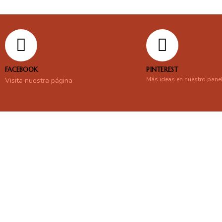
FACEBOOK
PINTEREST
Más ideas en nuestro pane
Visita nuestra página
En línea
Respondemos tus consultas e inquietudes
.
Escríbenos si deseas contactar con nosotros y que te enviemos nue