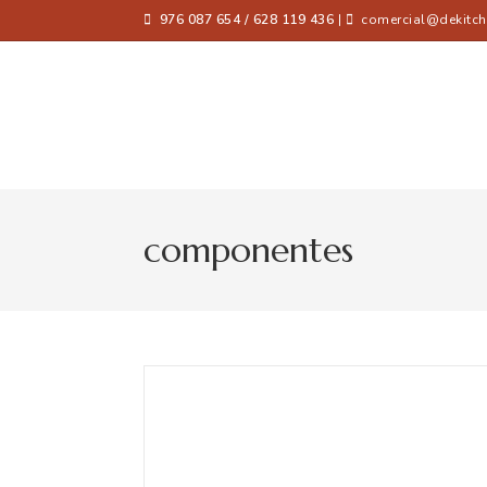
976 087 654 / 628 119 436
|
comercial@dekitch
componentes