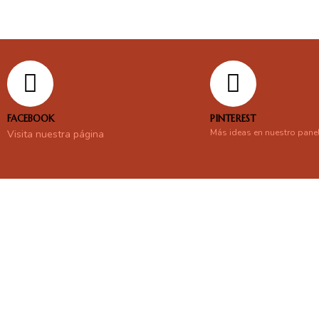
FACEBOOK
PINTEREST
Más ideas en nuestro pane
Visita nuestra página
En línea
Respondemos tus consultas e inquietudes
.
Escríbenos si deseas contactar con nosotros y que te enviemos nue