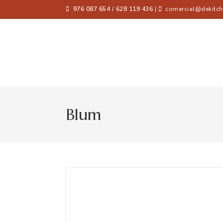
976 087 654 / 628 119 436
|
comercial@dekitch
Blum