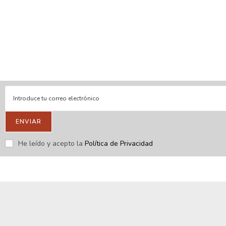
En línea
Respondemos tus consultas e inquietudes
.
Escríbenos si deseas contactar con nosotros y que te enviemos
nuestras novedades.
ENVIAR
He leído y acepto la
Política de Privacidad