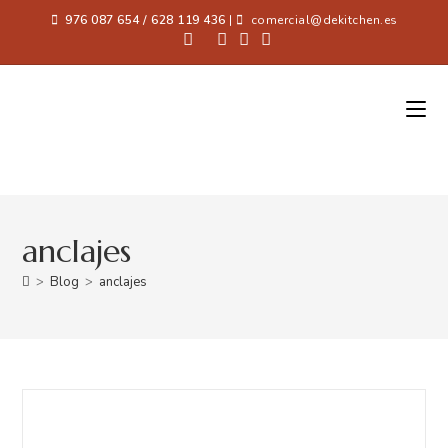
976 087 654 / 628 119 436
|
comercial@dekitchen.es
anclajes
>
Blog
>
anclajes