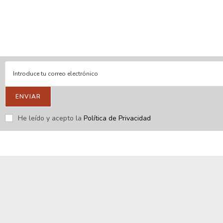
En línea
Respondemos tus consultas e inquietudes
.
Escríbenos si deseas contactar con nosotros y que te enviemos
nuestras novedades.
ENVIAR
He leído y acepto la
Política de Privacidad