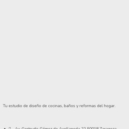
Tu estudio de diseño de cocinas, baños y reformas del hogar.
Av. Gertrudis Gómez de Avellaneda 22 50018 Zaragoza