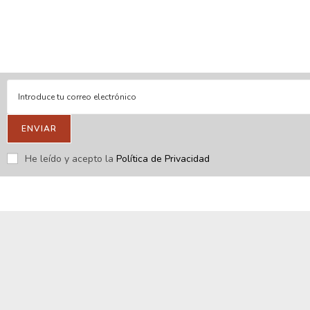
En línea
Respondemos tus consultas e inquietudes
.
Escríbenos si deseas contactar con nosotros y que te enviemos
nuestras novedades.
ENVIAR
He leído y acepto la
Política de Privacidad