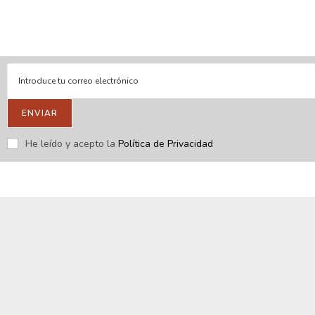
Respondemos tus consultas e inquietudes
.
Escríbenos si deseas contactar con nosotros y que te enviemos
nuestras novedades.
ENVIAR
He leído y acepto la
Política de Privacidad