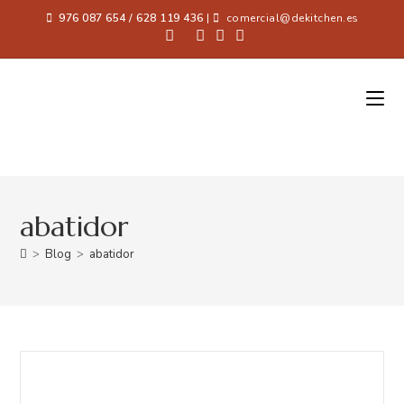
976 087 654 / 628 119 436
|
comercial@dekitchen.es
abatidor
>
Blog
>
abatidor