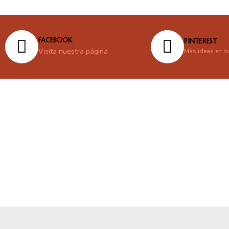
FACEBOOK
PINTEREST
Visita nuestra página
Más ideas en n
En línea
Respondemos tus consultas e inquietudes
.
Escríbenos si deseas contactar con nosotros y que te enviemos nue