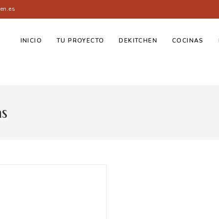
en.es
INICIO
TU PROYECTO
DEKITCHEN
COCINAS
s