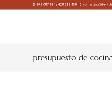
976 087 654 / 628 119 436
|
comercial@dekitch
presupuesto de cocina