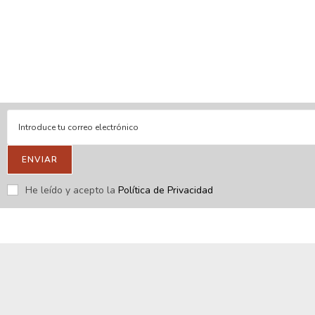
En línea
Respondemos tus consultas e inquietudes
.
Escríbenos si deseas contactar con nosotros y que te enviemos
nuestras novedades.
ENVIAR
He leído y acepto la
Política de Privacidad