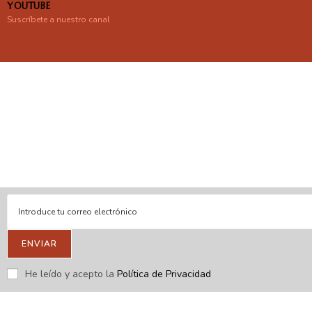
YOUTUBE
Suscríbete a nuestro canal
En línea
Respondemos tus consultas e inquietudes
.
Escríbenos si deseas contactar con nosotros y que te enviemos
nuestras novedades.
ENVIAR
He leído y acepto la
Política de Privacidad