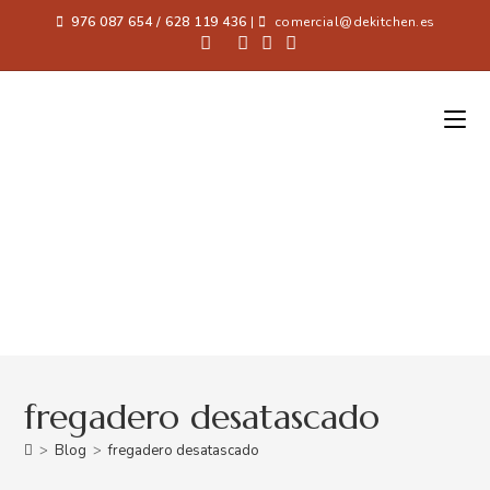
976 087 654 / 628 119 436
|
comercial@dekitchen.es
fregadero desatascado
>
Blog
>
fregadero desatascado