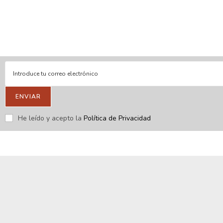
En línea
Respondemos tus consultas e inquietudes
.
Escríbenos si deseas contactar con nosotros y que te enviemos
nuestras novedades.
ENVIAR
He leído y acepto la
Política de Privacidad