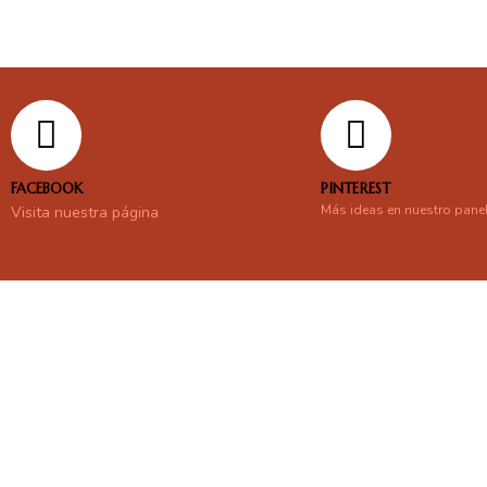
FACEBOOK
PINTEREST
Más ideas en nuestro pane
Visita nuestra página
En línea
Respondemos tus consultas e inquietudes
.
Escríbenos si deseas contactar con nosotros y que te enviemos nue