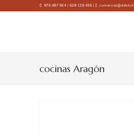
976 087 654 / 628 119 436
|
comercial@dekitch
cocinas Aragón